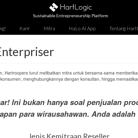
Sustainable Entrepreneurship Platform
ng!
Karir
Mitra
HaLo AI App
Tentang Hart
Enterpriser
, Hartroopers turut melibatkan mitra untuk bersama-sama memberika
 konsumen, menghubungkannya dengan konsultan, hingga memastikan
! Ini bukan hanya soal penjualan pro
apan para wirausahawan. Anda adalah 
Jenis Kemitraan Reseller